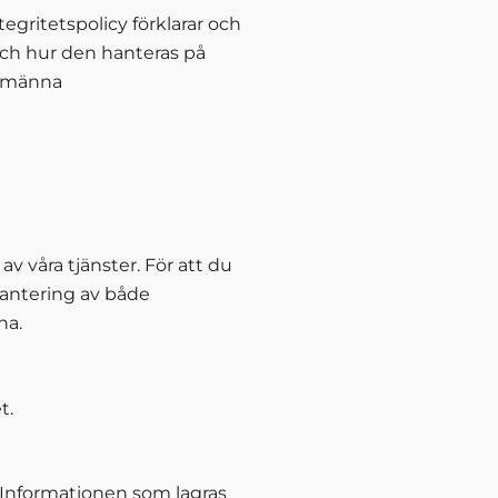
tegritetspolicy förklarar och
och hur den hanteras på
llmänna
v våra tjänster. För att du
hantering av både
na.
t.
 Informationen som lagras