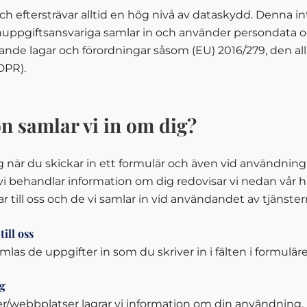
ch eftersträvar alltid en hög nivå av dataskydd. Denna in
onuppgiftsansvariga samlar in och använder persondata 
ande lagar och förordningar såsom (EU) 2016/279, den a
DPR).
n samlar vi in om dig?
g när du skickar in ett formulär och även vid användning a
 vi behandlar information om dig redovisar vi nedan vår 
till oss och de vi samlar in vid användandet av tjänster
ill oss
amlas de uppgifter in som du skriver in i fälten i formuläre
ig
er/webbplatser lagrar vi information om din användning.